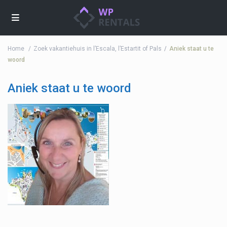
Home
Zoek vakantiehuis in l’Escala, l’Estartit of Pals
Aniek staat u te
woord
Aniek staat u te woord