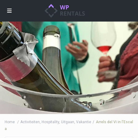
Home
Activiteiten
,
Hospitality
,
Uitgaan
,
Vakantie
Arrels del Vi in l’Escal
a