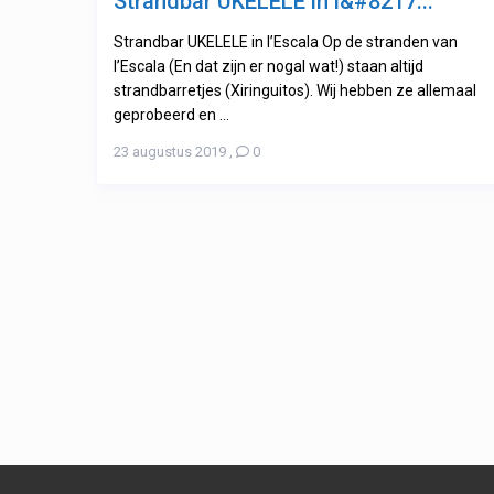
Strandbar UKELELE in l&#8217...
Strandbar UKELELE in l’Escala Op de stranden van
l’Escala (En dat zijn er nogal wat!) staan altijd
strandbarretjes (Xiringuitos). Wij hebben ze allemaal
geprobeerd en ...
23 augustus 2019
,
0