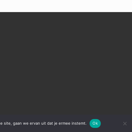
e site, gaan we ervan uit dat je ermee instemt.
Ok