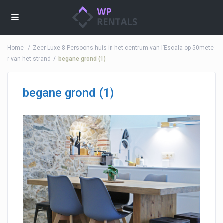
Home
Zeer Luxe 8 Persoons huis in het centrum van l’Escala op 50mete
r van het strand
begane grond (1)
begane grond (1)