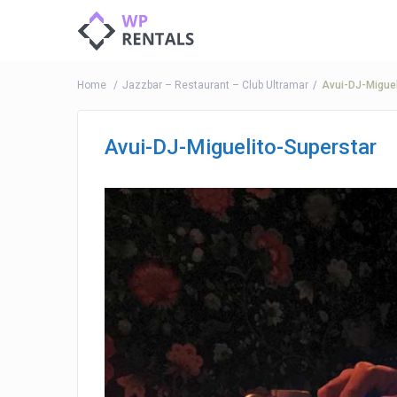
Home
Jazzbar – Restaurant – Club Ultramar
Avui-DJ-Miguel
Avui-DJ-Miguelito-Superstar